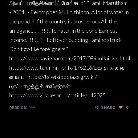
அடிபட்டபரதேசிகளாய்ப் போங்கடா “ "Tamil Marutham
- 2024" - Eelam poet Mullaithipan. A lot of water in
the pond..! If the country is prosperous All the
arrogance.. !! !! !! To hatch in the pond Earnest
income.. !! !! !! " Leftover pudding Famine struck
Don't go like foreigners."
https://www.kavignan.com/2017/08/mullaitivu.html
https://www.tamilmirror.lk/176216/கவ-த-ந-ல-வ-
ள-ய-ட- https://ta.wikipedia.org/wiki/
பகுப்பு:ஈழத்துக்_கவிஞர்கள்
https://www.virakesari.lk/article/142025
READ ON
SHARE
0