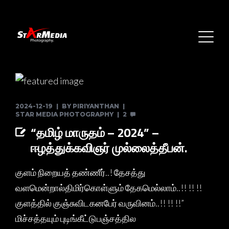
2024-12-19
BY
PIRIYANTHAN
STAR MEDIA PHOTOGRAPHY
2
“தமிழ் மாருதம் – 2024” –
ஈழத்துக்கவிஞர் முல்லைத்தீபன்.
குளம் நிறையத் தண்ணீர்..! தேசத்து
வளமென்றால்திமிர்கொள்ளும் தேகமெல்லாம்..!! !! !!
குளத்தில் குஞ்சுவிடகனபேர் வருவினம்..!! !! !!”
மிச்சத்தயும் புடிங்கீட்டுபஞ்சத்தில